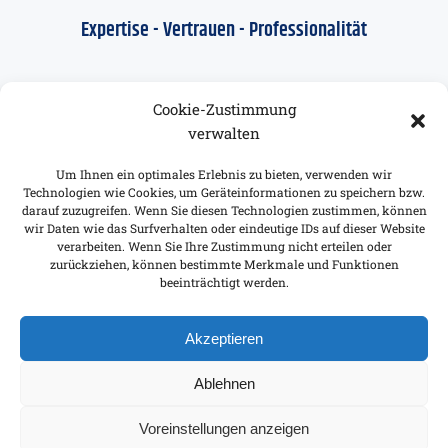
Expertise - Vertrauen - Professionalität
BESUCHEN SIE UNS
Cookie-Zustimmung
Unser Standort in Essen
verwalten
Grendplatz 2a
Um Ihnen ein optimales Erlebnis zu bieten, verwenden wir
Technologien wie Cookies, um Geräteinformationen zu speichern bzw.
45276 Essen
darauf zuzugreifen. Wenn Sie diesen Technologien zustimmen, können
wir Daten wie das Surfverhalten oder eindeutige IDs auf dieser Website
verarbeiten. Wenn Sie Ihre Zustimmung nicht erteilen oder
zurückziehen, können bestimmte Merkmale und Funktionen
Rechtliches
beeinträchtigt werden.
Impressum
Datenschutz
Akzeptieren
Ablehnen
Voreinstellungen anzeigen