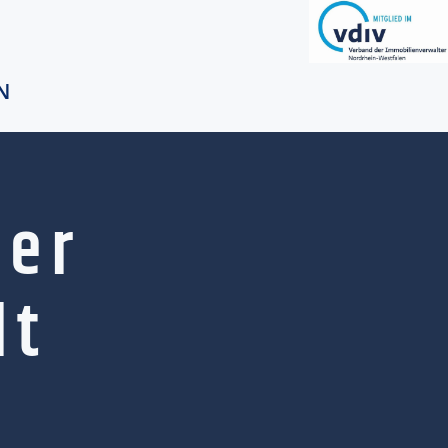
N
der
lt