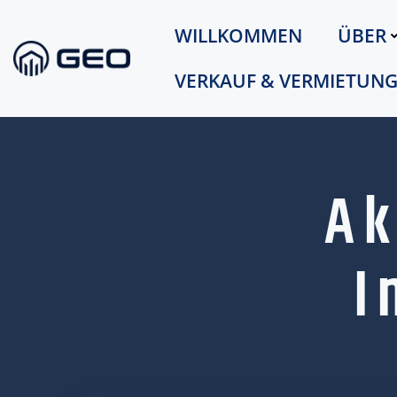
Zum
Inhalt
WILLKOMMEN
ÜBER
springen
VERKAUF & VERMIETUN
Ak
I